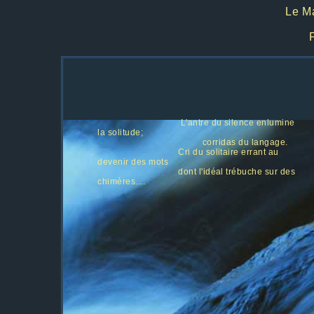
Le Ma
L'antre du silence enlumine
la solitude;
corridas du langage.
Cri du solitaire errant au
devenir des mots
dont l'idéal trébuche sur des
chimères....