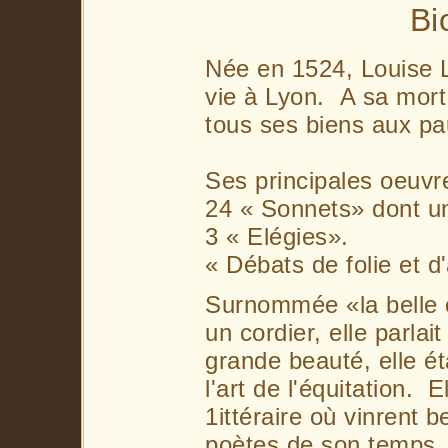
Bi
Née en 1524, Louise L
vie à Lyon. A sa mort
tous ses biens aux pa
Ses principales oeuvr
24 « Sonnets» dont un
3 « Elégies».
« Débats de folie et 
Surnommée «la belle c
un cordier, elle parla
grande beauté, elle é
l'art de l'équitation. 
1ittéraire où vinrent
poètes de son temps. 