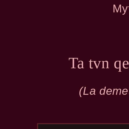
My
Ta tvn q
(La deme