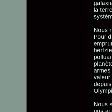
galaxi
la ter
systèm
Nous n
Pour d
emprun
hertzi
polluan
planète
armes 
valeur
depuis
Olympi
Nous s
uns au