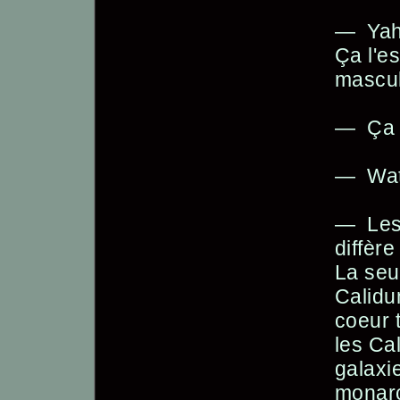
— Yaho
Ça l'es
mascul
— Ça o
— Wat
— Les 
diffère
La seul
Calidum
coeur t
les Ca
galaxie
monarc