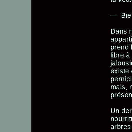
— Bien
Dans n
apparti
prend 
libre à
jalousi
existe
pernic
mais, 
présen
Un dern
nourrit
arbres