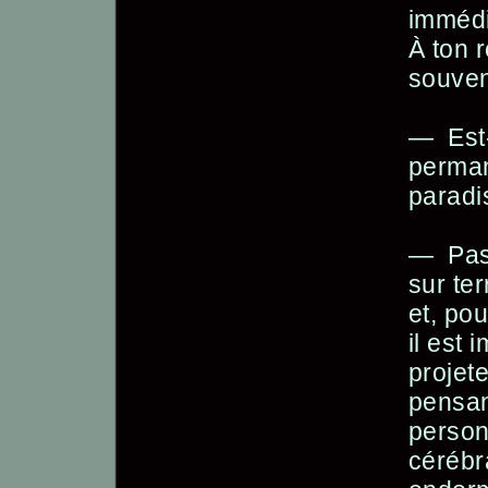
immédi
À ton 
souven
— Est-
perman
paradi
— Pas 
sur te
et, po
il est
projet
pensan
person
cérébr