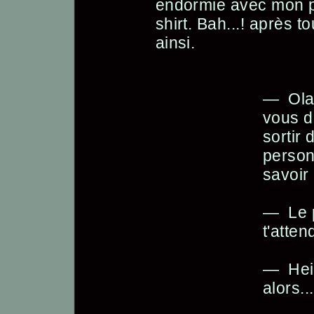
endormie avec mon p
shirt. Bah...! après tou
ainsi.
— Ola
vous d
sortir 
person
savoir 
— Le p
t'atte
— Hei
alors..