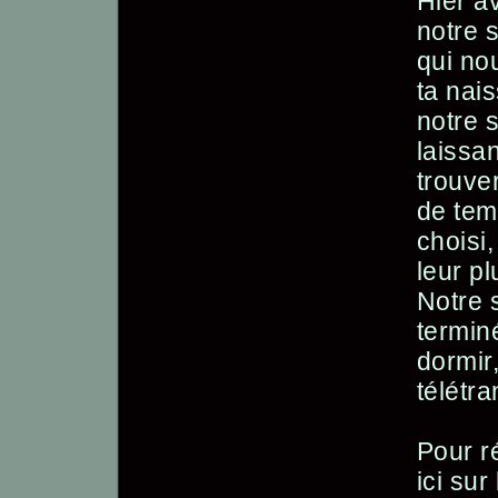
Hier av
notre 
qui no
ta nai
notre 
laissa
trouver
de tem
choisi
leur p
Notre 
termin
dormir,
télétr
Pour r
ici su