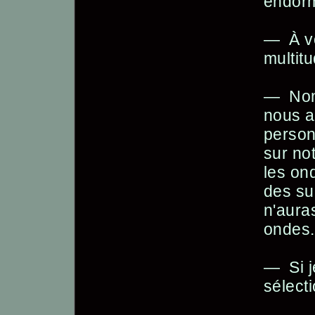
endorm
— À vo
multitu
— Non,
nous a
personn
sur no
les ond
des sur
n'aura
ondes.
— Si j
sélecti