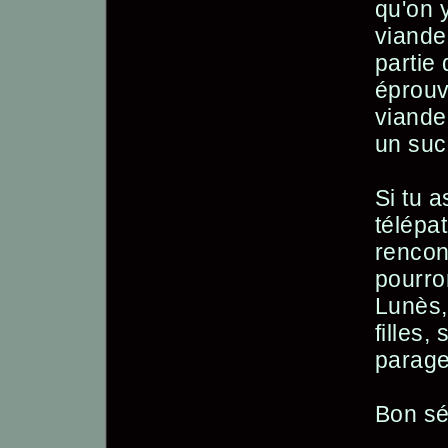
qu'on 
viande,
partie 
éprouv
viande,
un suc
Si tu a
télépa
rencon
pourro
Lunès,
filles
parage
Bon sé