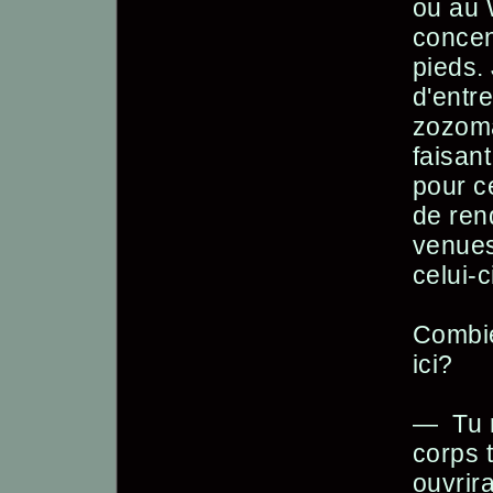
ou au 
concen
pieds.
d'entre
zozoma
faisant
pour c
de ren
venues
celui-c
Combie
ici?
— Tu r
corps t
ouvrira