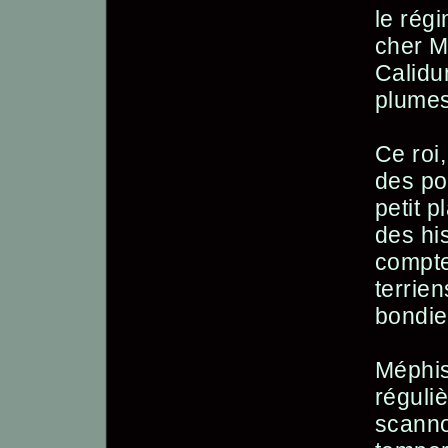
le rég
cher M
Calidu
plumes
Ce roi,
des po
petit 
des hi
compte
terrie
bondie
Méphis
réguli
scanno