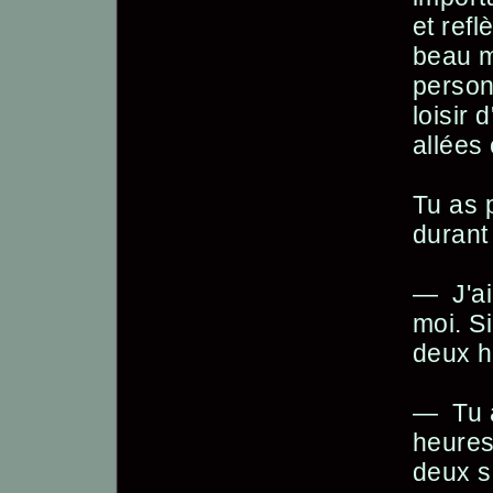
et refl
beau ma
person
loisir 
allées
Tu as p
durant
— J'ai
moi. Si
deux h
— Tu 
heures
deux s