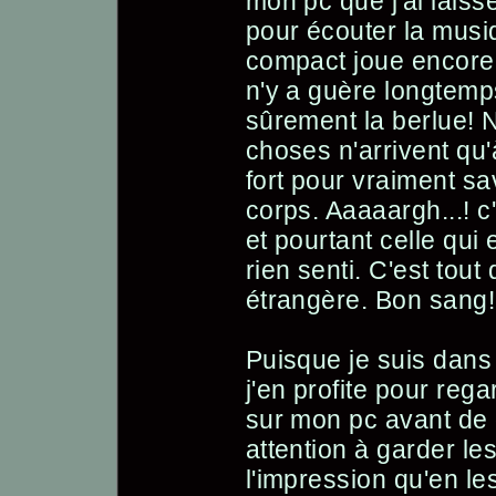
mon pc que j'ai laissé
pour écouter la musi
compact joue encore. 
n'y a guère longtemps
sûrement la berlue! 
choses n'arrivent qu
fort pour vraiment sa
corps. Aaaaargh...! c
et pourtant celle qui 
rien senti. C'est to
étrangère. Bon sang! 
Puisque je suis dan
j'en profite pour rega
sur mon pc avant de q
attention à garder le
l'impression qu'en le