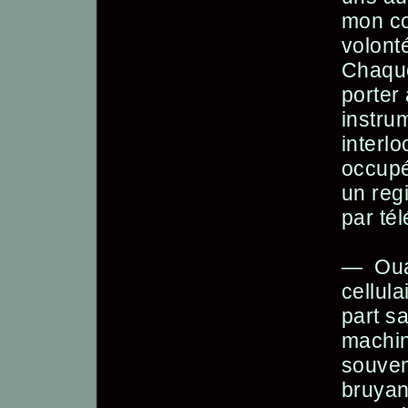
mon co
volonté
Chaque
porter
instru
interl
occupé
un reg
par tél
— Ouai
cellula
part s
machin
souven
bruyant