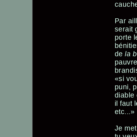
cauche
Par ail
serait
porte 
bénitie
de
la 
pauvre
brandis
«si vo
puni, 
diable
il faut
etc...»
Je met
tu veu