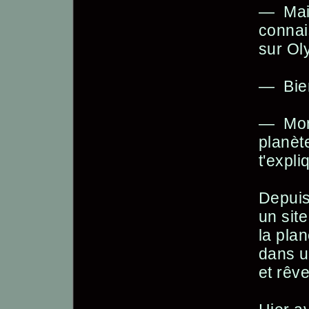
— Mais
connai
sur Ol
— Bien
— Mon 
planèt
t'expli
Depuis
un site
la plan
dans u
et rêve