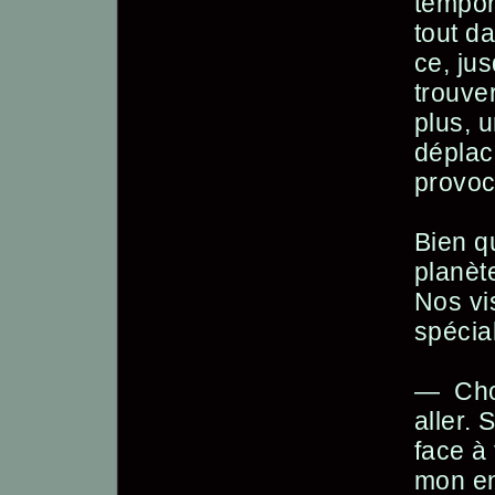
tempor
tout d
ce, ju
trouve
plus, u
déplac
provoca
Bien qu
planèt
Nos vi
spécia
— Chou
aller. 
face à 
mon en