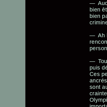
— Auc
bien ê
bien p
crimin
— Ah b
rencon
person
— Tous
puis d
Ces pe
ancrés
sont a
crainte
Olympi
importa