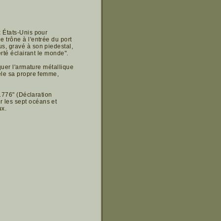
x États-Unis pour
 trône à l'entrée du port
s, gravé à son piedestal,
erté éclairant le monde".
quer l'armature métallique
dèle sa propre femme,
 1776" (Déclaration
 les sept océans et
ux.