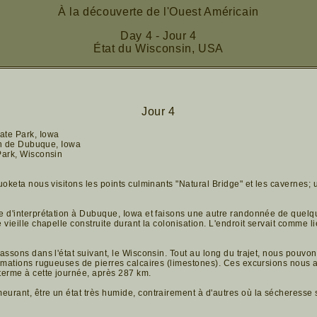
À la découverte de l'Ouest Américain
Day 4 - Jour 4
État du Wisconsin, USA
Jour 4
ate Park, Iowa
ion de Dubuque, Iowa
Park, Wisconsin
uoketa nous visitons les points culminants "Natural Bridge" et les cavernes
 d'interprétation à Dubuque, Iowa et faisons une autre randonnée de quelqu
vieille chapelle construite durant la colonisation. L'endroit servait comme l
assons dans l'état suivant, le Wisconsin. Tout au long du trajet, nous pouvo
ormations rugueuses de pierres calcaires (limestones). Ces excursions nous 
terme à cette journée, après 287 km.
urant, être un état très humide, contrairement à d'autres où la sécheresse