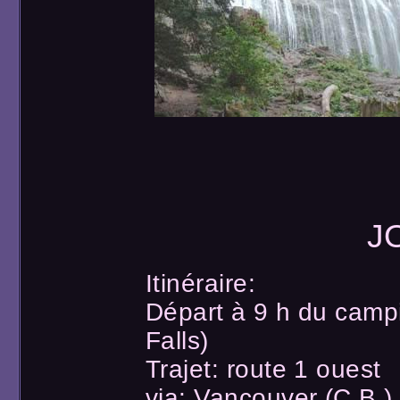
J
Itinéraire:
Départ à 9 h du camp
Falls)
Trajet: route 1 ouest
via: Vancouver (C.B.)