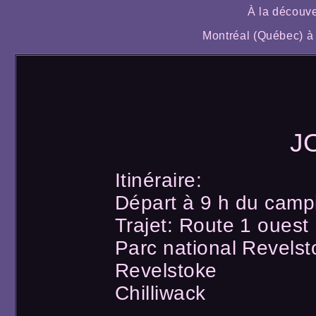
À la découve
Montréal (Québec) à 
J
Itinéraire:
Départ à 9 h du camp
Trajet: Route 1 ouest
Parc national Revelst
Revelstoke
Chilliwack