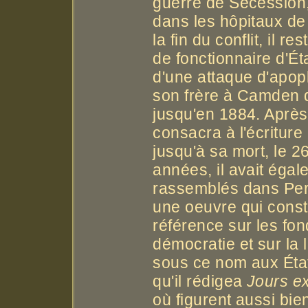
guerre de Sécession,
dans les hôpitaux de
la fin du conflit, il r
de fonctionnaire d'Éta
d'une attaque d'apople
son frère à Camden d
jusqu'en 1884. Après 
consacra à l'écriture 
jusqu'à sa mort, le 
années, il avait éga
rassemblés dans Per
une oeuvre qui const
référence sur les fo
démocratie et sur la l
sous ce nom aux État
qu'il rédigea
Jours e
où figurent aussi bie