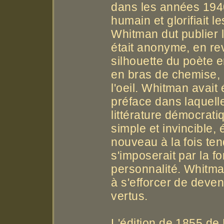
dans les années 1940
humain et glorifiait l
Whitman dut publier l
était anonyme, en rev
silhouette du poète e
en bras de chemise, 
l'oeil. Whitman avai
préface dans laquell
littérature démocrati
simple et invincible,
nouveau à la fois tend
s'imposerait par la f
personnalité. Whitman
à s'efforcer de deven
vertus.
L'édition de 1855 de