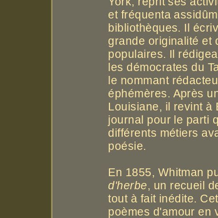
York, reprit ses activ
et fréquenta assidûme
bibliothèques. Il écr
grande originalité et
populaires. Il rédige
les démocrates du Ta
le nommant rédacteur
éphémères. Après un 
Louisiane, il revint 
journal pour le parti 
différents métiers av
poésie.
En 1855, Whitman pub
d'herbe
, un recueil d
tout à fait inédite. C
poèmes d'amour en v