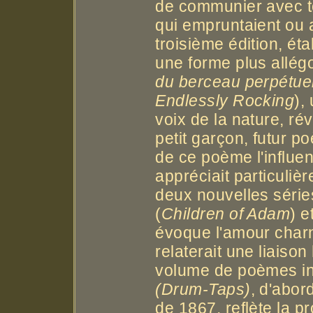
de communier avec to
qui empruntaient ou a
troisième édition, ét
une forme plus allég
du berceau perpétue
Endlessly Rocking
),
voix de la nature, rév
petit garçon, futur p
de ce poème l'influen
appréciait particulièr
deux nouvelles séri
(
Children of Adam
) e
évoque l'amour char
relaterait une liaiso
volume de poèmes in
(Drum-Taps)
, d'abor
de 1867, reflète la 