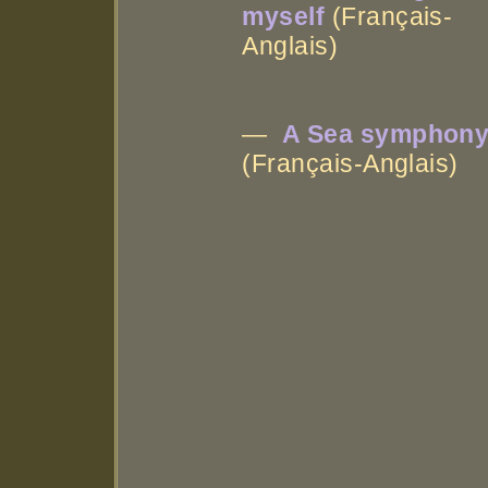
myself
(Français-
Anglais)
—
A Sea symphon
(Français-Anglais)