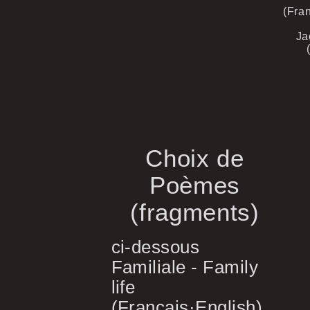
(Fra
Ja
Choix de
Poèmes
(fragments)
ci-dessous
Familiale - Family
life
(Français·English)