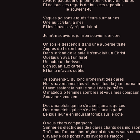
Avec le paquebot orphelin vers les fièvres futures
Et de tous ces regrets de tous ces repentirs
Te souviens-tu
Vagues poisons arqués fleurs surmarines
Une nuit c'était la mer
Et les fleuves s'y répandaient
Je m'en souviens je m'en souviens encore
Un soir je descendis dans une auberge triste
Auprès de Luxembourg
Dans le fond de la sale il s'envolait un Christ
Quelqu'un avait un furet
Un autre un hérisson
L'on jouait aux cartes
Et toi tu m'avais oublié
Te souviens-tu du long orphelinat des gares
Nous traversâmes des villes qui tout le jour tournaie
Et vomissaient la nuit le soleil des journées
Ô matelots ô femmes sombres et vous mes compag
Souvenez-vous en
Deux matelots qui ne s'étaient jamais quittés
Deux matelots qui ne s'étaient jamais parlé
Le plus jeune en mourant tomba sur le coté
Ô vous chers compagnons
Sonneries électriques des gares chants des moisso
Traîneau d'un boucher régiment des rues sans nomb
Cavalerie des ponts nuits livides de l'alcool