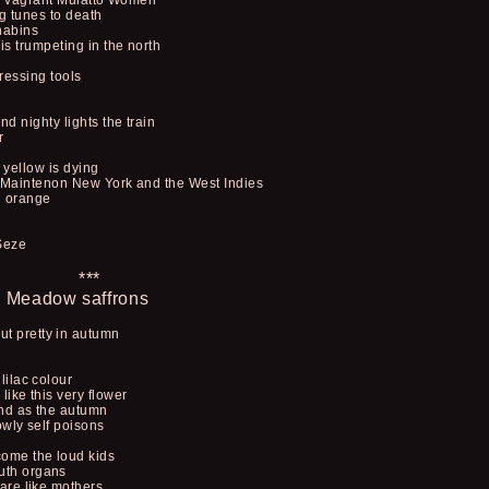
he vagrant Mulatto Women
g tunes to death
habins
s trumpeting in the north
dressing tools
d nighty lights the train
r
 yellow is dying
 Maintenon New York and the West Indies
n orange
 Seze
***
Meadow saffrons
t pretty in autumn
lilac colour
like this very flower
and as the autumn
owly self poisons
come the loud kids
uth organs
 are like mothers