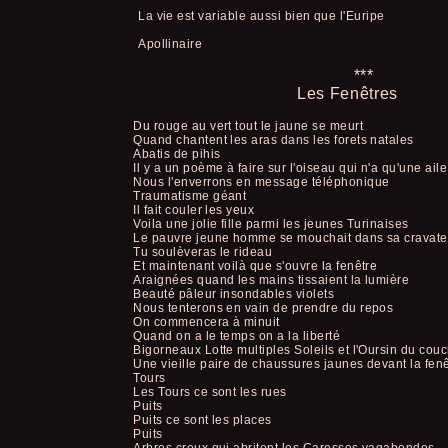
La vie est variable aussi bien que l'Euripe
Apollinaire
***
Les Fenêtres
Du rouge au vert tout le jaune se meurt
Quand chantent les aras dans les forets natales
Abatis de pihis
Il y a un poème à faire sur l'oiseau qui n'a qu'une aile
Nous l'enverrons en message téléphonique
Traumatisme géant
Il fait couler les yeux
Voila une jolie fille parmi les jeunes Turinaises
Le pauvre jeune homme se mouchait dans sa cravate
Tu soulèveras le rideau
Et maintenant voilà que s'ouvre la fenêtre
Araignées quand les mains tissaient la lumière
Beauté pâleur insondables violets
Nous tenterons en vain de prendre du repos
On commencera à minuit
Quand on a le temps on a la liberté
Bigorneaux Lotte multiples Soleils et l'Oursin du cou
Une vieille paire de chaussures jaunes devant la fen
Tours
Les Tours ce sont les rues
Puits
Puits ce sont les places
Puits