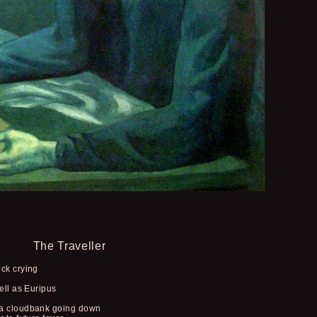
The Traveller
ock crying
well as Euripus
 a cloudbank going down