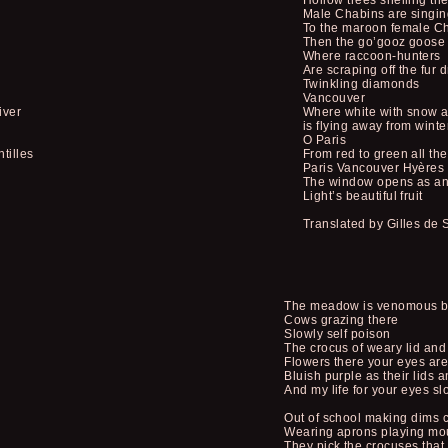
Hollow trees shelling t
Male Chabins are singin
To the maroon female C
Then the go’gooz goose i
Where raccoon-hunters
Are scraping off the fur 
Twinkling diamonds
Vancouver
iver
Where white with snow an
is flying away from winte
O Paris
tilles
From red to green all the
Paris Vancouver Hyères
The window opens as a
Light’s beautiful fruit
Translated by Gilles de
The meadow is venomous bu
Cows grazing there
Slowly self poison
The crocus of weary lid and 
Flowers there your eyes are 
Bluish purple as their lids 
And my life for your eyes sl
Out of school making dims 
Wearing aprons playing mo
They pick the crocuses that