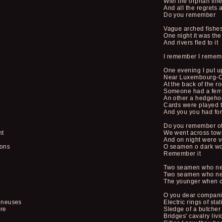
With the orphan liner
And all the regrets 
Do you remember
Vague arched fishes
One night it was the
And rivers fled to it
I remember I remem
One evening I put u
Near Luxembourg-C
At the back of the r
Someone had a ferr
An other a hedgeho
Cards were played 
And you you had fo
Do you remember of 
nt
We went across town
And on night were v
nons
O seamen o dark w
Remember it
Two seamen who nev
Two seamen who nev
The younger when d
O you dear compan
nneuses
Electric rings of st
re
Sledge of a butcher 
Bridges' cavalry livi