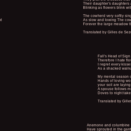
Their daughter's daughters 
Blinking as flowers blink w
The cowherd very softly sin
nt
As slow and lowing The co
Forever the large meadow 
Translated by Gilles de Sez
Fall's Head of Sig
Therefore I hate flow
I regret every kisse
As a shacked walnut
My mental season o
Hands of loving wom
your soil are laying
A spouse follows 
Doves to night take 
Translated by Gill
Anemone and columbine
Have sprouted in the gar