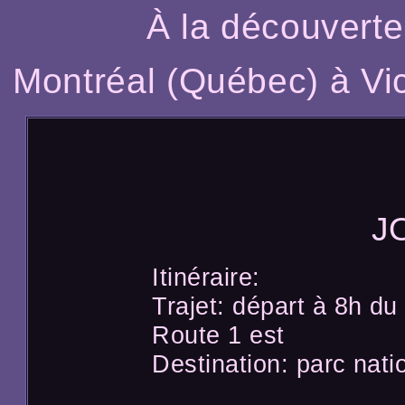
À la découverte
Montréal (Québec) à Vic
J
Itinéraire:
Trajet: départ à 8h du
Route 1 est
Destination: parc nati